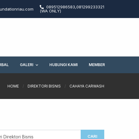
089512986583,081299233321
undationriau.com
(WA ONLY)
RBAL
GALERI
HUBUNGI KAMI
MEMBER
HOME
/
DIREKTORI BISNIS
/
CAHAYA CARWASH
CARI