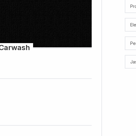
Pr
El
Pe
Carwash
Ja