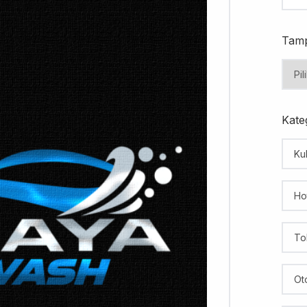
Tamp
Kateg
Kul
Ho
To
Ot