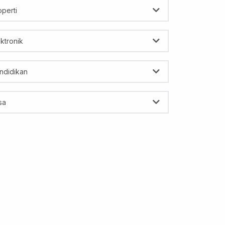
operti
ektronik
ndidikan
sa