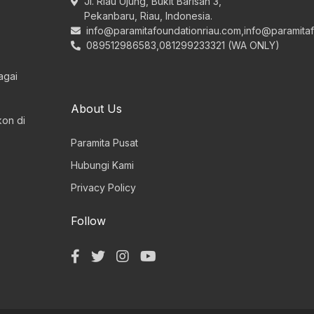
Jl. Riau Ujung, Bukit Barisan 3,
Pekanbaru, Riau, Indonesia.
info@paramitafoundationriau.com
,
info@paramita
089512986583,081299233321 (WA ONLY)
agai
About Us
on di
Paramita Pusat
Hubungi Kami
Privacy Policy
Follow