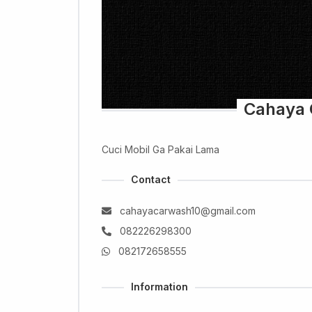
Cahaya 
Cuci Mobil Ga Pakai Lama
Contact
cahayacarwash10@gmail.com
082226298300
082172658555
Information