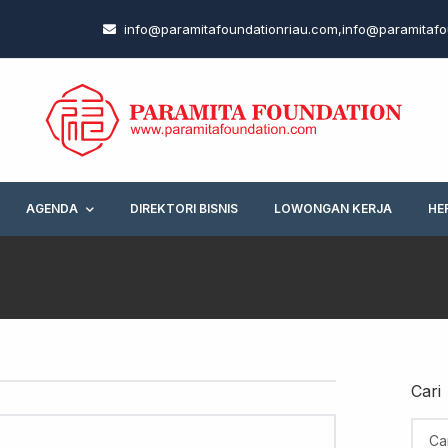
info@paramitafoundationriau.com
,
info@paramitafo
AGENDA
DIREKTORI BISNIS
LOWONGAN KERJA
HE
Cari