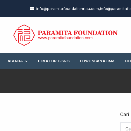
info@paramitafoundationriau.com
,
info@paramitafo
AGENDA
DIREKTORI BISNIS
LOWONGAN KERJA
HE
Cari