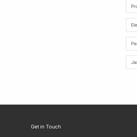
Pr
El
Pe
Ja
Get in Touch