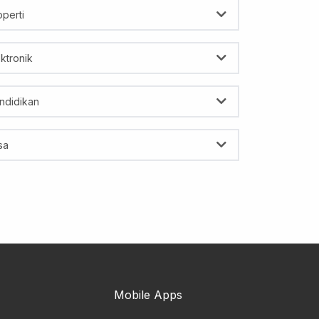
operti
ektronik
ndidikan
sa
Mobile Apps