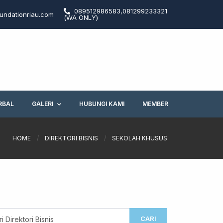
089512986583,081299233321
undationriau.com
(WA ONLY)
RBAL
GALERI
HUBUNGI KAMI
MEMBER
HOME
/
DIREKTORI BISNIS
/
SEKOLAH KHUSUS
CARI