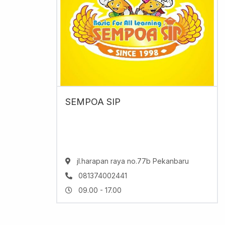
SEMPOA SIP
jl.harapan raya no.77b Pekanbaru
081374002441
09.00 - 17.00