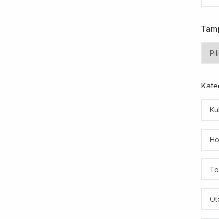
Tamp
Kateg
Kul
Ho
To
Ot