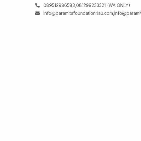
089512986583,081299233321 (WA ONLY)
info@paramitafoundationriau.com
,
info@parami