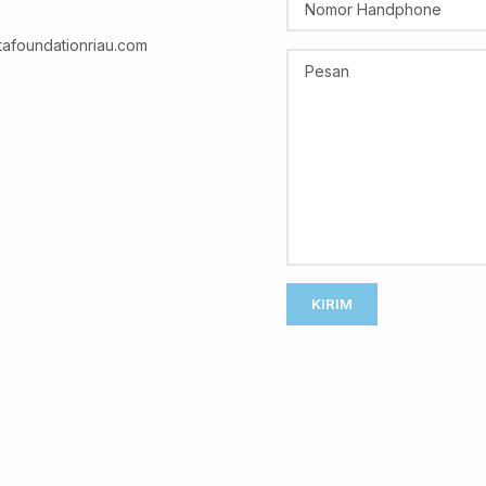
tafoundationriau.com
KIRIM