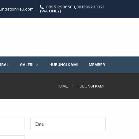
089512986583,081299233321
undationriau.com
(WA ONLY)
RBAL
GALERI
HUBUNGI KAMI
MEMBER
HOME
/
HUBUNGI KAMI