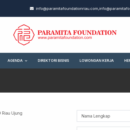
info@paramitafoundationriau.com
,
info@paramitafo
AGENDA
DIREKTORI BISNIS
LOWONGAN KERJA
HE
99 Riau Ujung