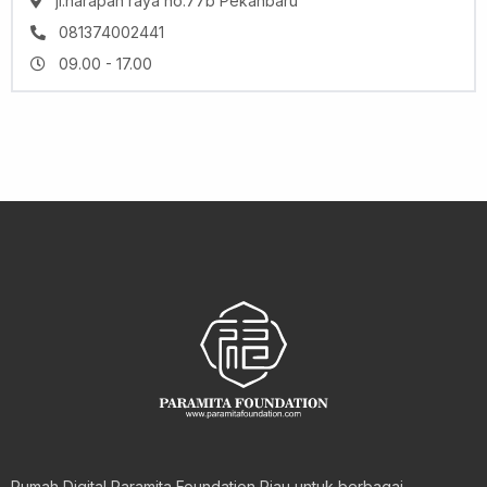
jl.harapan raya no.77b Pekanbaru
081374002441
09.00 - 17.00
Rumah Digital Paramita Foundation Riau untuk berbagai