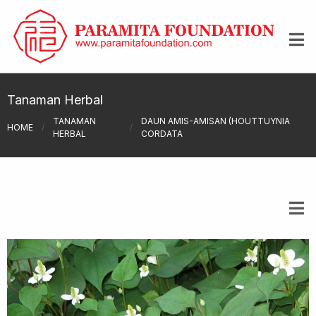
Tanaman Herbal
TANAMAN
DAUN AMIS-AMISAN (HOUTTUYNIA
HOME
/
/
HERBAL
CORDATA